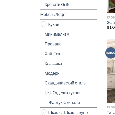
Кровати Grifel`
Мебель Лофт
КРОВ
Жас
Кухни
₴
1.0
Минимализм
Прованс
Ново
Хай-Тек
Классика
Модерн
Скандинавский стиль
Отделка кухонь
Фартух Скинали
КРОВ
Шкафы, Шкафы купе
Тать