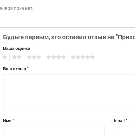
зывов пока нет.
Будьте первым, кто оставил отзыв на “Прих
Ваша оценка
1
2
3
4
5
Ваш отзыв
*
Имя
*
Email
*